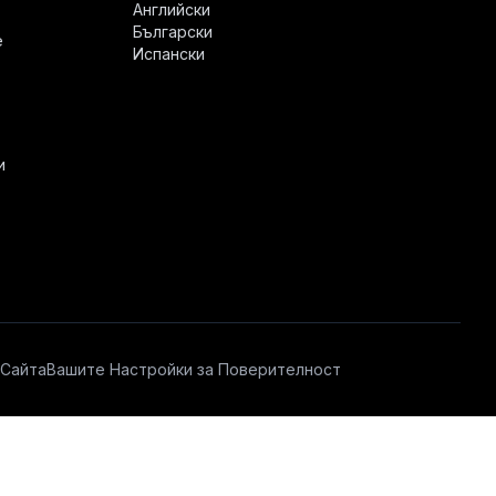
Английски
Български
е
Испански
и
 Сайта
Вашите Настройки за Поверителност