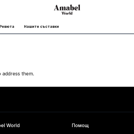
Ревюта
Нашите съставки
o address them.
el World
Помощ