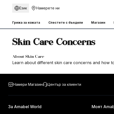
Език
Намерете ни
Грижа за кожата
Спестете с бъндели
Магазин
Skin Care Concerns
About Skin Care
Learn about different skin care concerns and how t
Намери Магазин
Център за клиенти
За Amabel World
Моят Amab