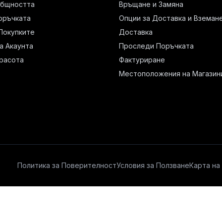
Общността
Връщане и Замяна
оръчката
Опции за Доставка и Вземан
Покупките
Доставка
а Акаунта
Проследи Поръчката
расота
Фактуриране
Местоположения на Магазин
Политика за Поверителност
Условия за Ползване
Карта на